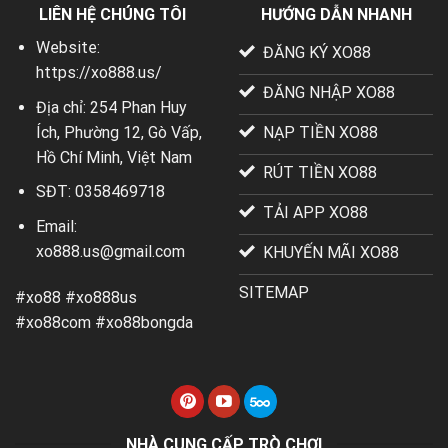
LIÊN HỆ CHÚNG TÔI
HƯỚNG DẪN NHANH
Website:
ĐĂNG KÝ XO88
https://xo888.us/
ĐĂNG NHẬP XO88
Địa chỉ: 254 Phan Huy
Ích, Phường 12, Gò Vấp,
NẠP TIỀN XO88
Hồ Chí Minh, Việt Nam
RÚT TIỀN XO88
SĐT: 0358469718
TẢI APP XO88
Email:
xo888.us@gmail.com
KHUYẾN MÃI XO88
SITEMAP
#xo88 #xo888us
#xo88com #xo88bongda
NHÀ CUNG CẤP TRÒ CHƠI