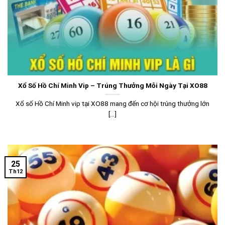
Xổ Số Hồ Chí Minh Vip – Trúng Thưởng Mỗi Ngày Tại XO88
Xổ số Hồ Chí Minh vip tại XO88 mang đến cơ hội trúng thưởng lớn
[...]
25
Th12