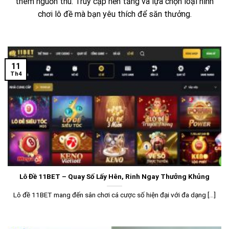
thêm nguồn thu. Truy cập nền tảng và lựa chọn loại hình
chơi lô đề mà bạn yêu thích để săn thưởng.
11
Th4
Lô Đề 11BET – Quay Số Lấy Hên, Rinh Ngay Thưởng Khủng
Lô đề 11BET mang đến sân chơi cá cược số hiện đại với đa dạng [...]