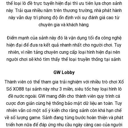
thể loại lô đề trực tuyến hiện đại thì ưu tiên lựa chọn sảnh
này. Trải qua nhiều năm trên thương trường, nhà phát hành
này vẫn duy trì phong độ ổn định với sự đánh giá cao từ
chuyên gia và khách hàng.
Điểm mạnh của sảnh này đó là vận dụng tối đa công nghệ
hiện đại để đưa ra kết quả nhanh nhất cho người chơi. Tuy
nhiên, vì nền tảng chuyên cung cấp loại hình hiện đại nên
người chơi sẽ khó tìm thấy thể loại truyền thống tại sảnh.
GW Lobby
Thành viên có thể tham gia trải nghiệm với nhiều trò chơi Xổ
Số XO88 tại sảnh này như 3 miền, siêu tốc hay loại hình lô
đề nước ngoài. GW mang đến cho thành viên quy trình cá
cược đơn giản cùng hệ thống bảo mật dữ liệu an toàn. Tuy
nhiên vẫn có một số ý kiến cho rằng sảnh còn khá hạn chế
về số lượng game. Sảnh đang từng bước hoàn thiện và phát
triển hơn nữa để đáp ứng nhu cầu ngày càng cao của người