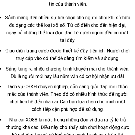
tin của thành viên.
Sảnh mang đến nhiều sự lựa chọn cho người chơi khi sở hữu
đa dạng các thể loại xổ số. Từ cổ điển cho đến hiện đại,
ngay cả những thể loại độc đáo từ nước ngoài đều có mặt
tại đây.
Giao diện trang cược được thiết kế đầy tiện ích. Người chơi
truy cập vào có thể dễ dàng tìm kiếm và sử dụng.
Sảng tung ra nhiều chương trình khuyến mãi cho thành viên.
Dù là người mới hay lâu năm vẫn có cơ hội nhận ưu đãi.
Dịch vụ CSKH chuyên nghiệp, sẵn sàng giải đáp mọi thắc
mắc của thành viên. Theo đó có nhiều hình thức để người
chơi liên hệ đến nhà cái. Các bạn lựa chọn cho mình một
cách tiếp cận phù hợp để sử dụng.
Nhà cái XO88 là một trong những đơn vị đưa ra tỷ lệ trả
thưởng khá cao. Điều này cho thấy sân chơi hoạt động cực
kỳ nghiêm túc và có khả năng cạnh tranh cao trên thị