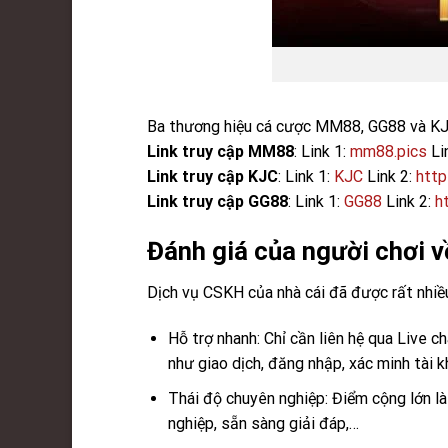
Ba thương hiệu cá cược MM88, GG88 và KJC 
Link truy cập MM88
: Link 1:
mm88.pics
Lin
Link truy cập KJC
: Link 1:
KJC
Link 2:
http
Link truy cập GG88
: Link 1:
GG88
Link 2:
h
Đánh giá của người chơi 
Dịch vụ CSKH của nhà cái đã được rất nhiều
Hỗ trợ nhanh: Chỉ cần liên hệ qua Live c
như giao dịch, đăng nhập, xác minh tài k
Thái độ chuyên nghiệp: Điểm cộng lớn là 
nghiệp, sẵn sàng giải đáp,…