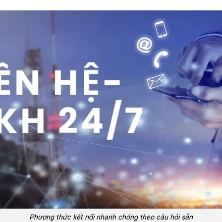
Phương thức kết nối nhanh chóng theo câu hỏi sẵn