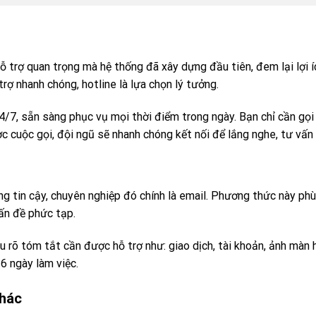
trợ quan trọng mà hệ thống đã xây dựng đầu tiên, đem lại lợi íc
rợ nhanh chóng, hotline là lựa chọn lý tưởng.
24/7, sẵn sàng phục vụ mọi thời điểm trong ngày. Bạn chỉ cần gọ
c cuộc gọi, đội ngũ sẽ nhanh chóng kết nối để lắng nghe, tư vấn t
g tin cậy, chuyên nghiệp đó chính là email. Phương thức này phù
 vấn đề phức tạp.
u rõ tóm tắt cần được hỗ trợ như: giao dịch, tài khoản, ảnh màn h
6 ngày làm việc.
khác