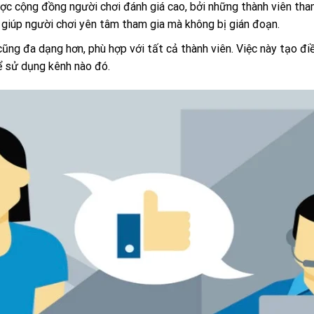
ợc cộng đồng người chơi đánh giá cao, bởi những thành viên tham
 giúp người chơi yên tâm tham gia mà không bị gián đoạn.
ũng đa dạng hơn, phù hợp với tất cả thành viên. Việc này tạo điề
ể sử dụng kênh nào đó.