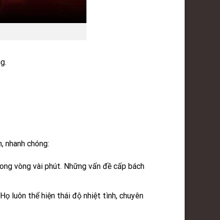
g.
h, nhanh chóng:
trong vòng vài phút. Những vấn đề cấp bách
ọ luôn thể hiện thái độ nhiệt tình, chuyên