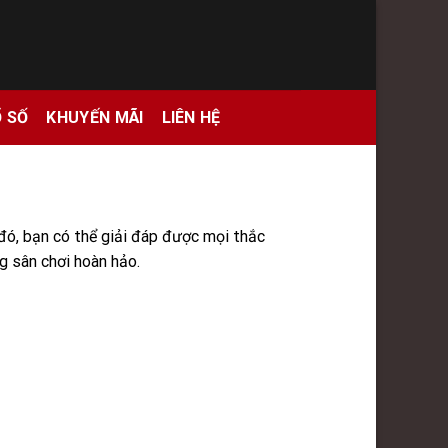
 SỐ
KHUYẾN MÃI
LIÊN HỆ
 đó, bạn có thể giải đáp được mọi thắc
g sân chơi hoàn hảo.