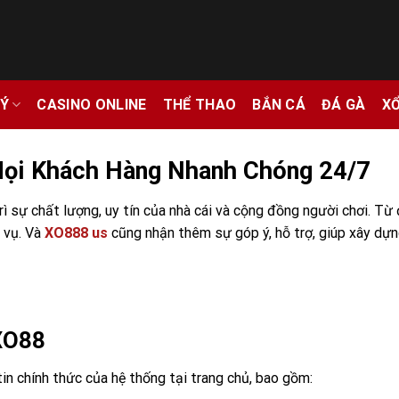
Ý
CASINO ONLINE
THỂ THAO
BẮN CÁ
ĐÁ GÀ
XỔ
Mọi Khách Hàng Nhanh Chóng 24/7
rì sự chất lượng, uy tín của nhà cái và cộng đồng người chơi. Từ
 vụ. Và
XO888 us
cũng nhận thêm sự góp ý, hỗ trợ, giúp xây dựn
 XO88
tin chính thức của hệ thống tại trang chủ, bao gồm: