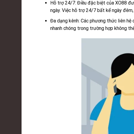
Hỗ trợ 24/7: Điều đặc biệt của XO88 đư
ngày. Việc hỗ trợ 24/7 bất kể ngày đêm,
Đa dạng kênh: Các phương thức liên hệ c
nhanh chóng trong trường hợp không th