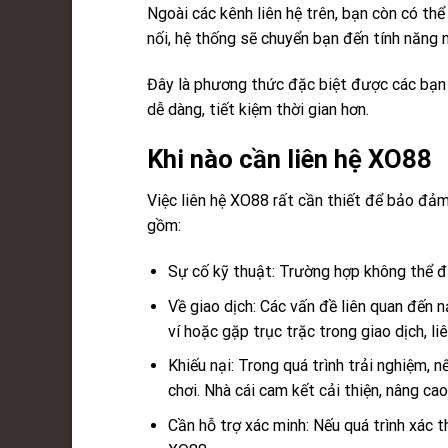
Ngoài các kênh liên hệ trên, bạn còn có thể
nối, hệ thống sẽ chuyển bạn đến tính năng n
Đây là phương thức đặc biệt được các bạn tr
dễ dàng, tiết kiệm thời gian hơn.
Khi nào cần liên hệ XO88
Việc liên hệ XO88 rất cần thiết để bảo đảm
gồm:
Sự cố kỹ thuật: Trường hợp không thể đă
Về giao dịch: Các vấn đề liên quan đến n
ví hoặc gặp trục trặc trong giao dịch, li
Khiếu nại: Trong quá trình trải nghiệm, 
chơi. Nhà cái cam kết cải thiện, nâng ca
Cần hỗ trợ xác minh: Nếu quá trình xác 