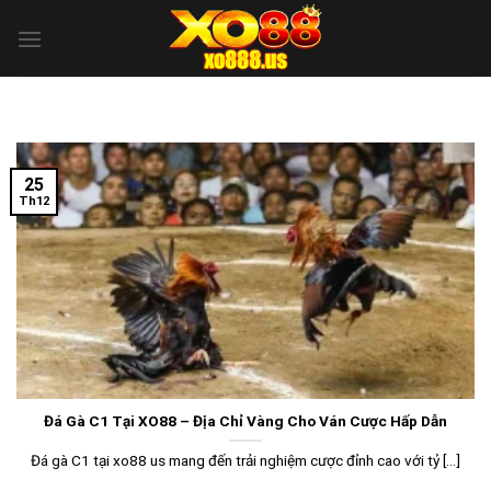
Skip
to
content
25
Th12
Đá Gà C1 Tại XO88 – Địa Chỉ Vàng Cho Ván Cược Hấp Dẫn
Đá gà C1 tại xo88 us mang đến trải nghiệm cược đỉnh cao với tỷ [...]