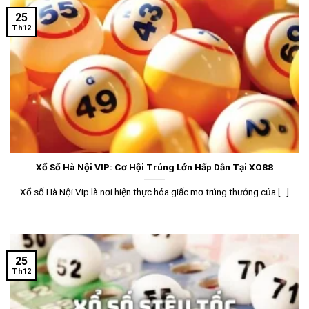
25
Th12
Xổ Số Hà Nội VIP: Cơ Hội Trúng Lớn Hấp Dẫn Tại XO88
Xổ số Hà Nội Vip là nơi hiện thực hóa giấc mơ trúng thưởng của [...]
25
Th12