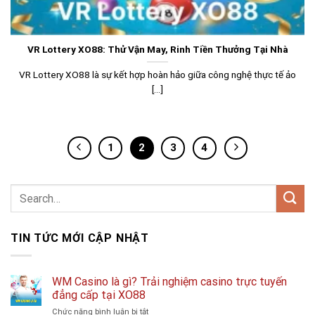
VR Lottery XO88: Thử Vận May, Rinh Tiền Thưởng Tại Nhà
VR Lottery XO88 là sự kết hợp hoàn hảo giữa công nghệ thực tế ảo
[...]
1
2
3
4
TIN TỨC MỚI CẬP NHẬT
WM Casino là gì? Trải nghiệm casino trực tuyến
đẳng cấp tại XO88
ở
Chức năng bình luận bị tắt