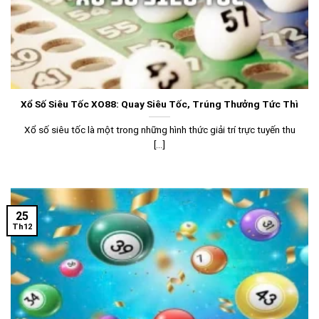
Xổ Số Siêu Tốc XO88: Quay Siêu Tốc, Trúng Thưởng Tức Thì
Xổ số siêu tốc là một trong những hình thức giải trí trực tuyến thu
[...]
25
Th12