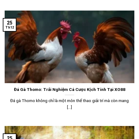
25
Th12
Đá Gà Thomo: Trải Nghiệm Cá Cược Kịch Tính Tại XO88
Đá gà Thomo không chỉ là một môn thể thao giải trí mà còn mang
[...]
25