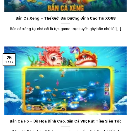
Bắn Cá Xèng – Thế Giới Đại Dương Đỉnh Cao Tại XO88
Bắn cá xèng tại nhà cái là tựa game trực tuyến gây bão nhờ lối [...]
25
Th12
Bắn Cá H5 – Đồ Họa Đỉnh Cao, Săn Cá VIP, Rút Tiền Siêu Tốc